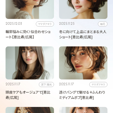
2025.12.03
ヤマダアキラ
2025.11.25
結花
輪郭悩みに効く！似合わせショ
冬に向けて上品にまとまる大人
ート【恵比寿/広尾】
ショート[恵比寿/広尾]
2025.11.17
宮下 陽光
2025.11.17
ヤマダアキラ
頭皮ケアもオージュアで[恵比
透けバングで魅せる＊ふんわり
寿/広尾]
ミディアムボブ[恵比寿]