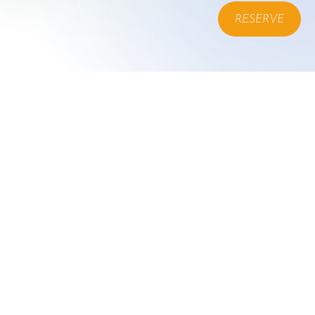
RESERVE
2F 1-3-1 Ebisunishi,
Shibuya-ku, Tokyo 150-0021
Tel 03-5459-2936