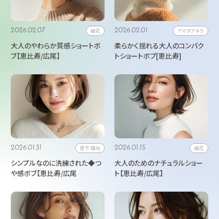
2026.02.07
結花
2026.02.01
ヤマダアキラ
大人のやわらか質感ショートボ
柔らかく揺れる大人のコンパク
ブ【恵比寿/広尾】
トショートボブ[恵比寿]
2026.01.31
宮下 陽光
2026.01.15
結花
シンプルなのに洗練された◆つ
大人のためのナチュラルショー
や感ボブ【恵比寿/広尾
ト【恵比寿/広尾】