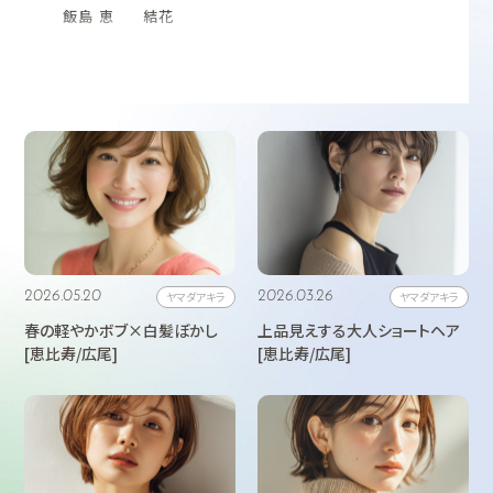
飯島 恵
結花
2026.05.20
ヤマダアキラ
2026.03.26
ヤマダアキラ
春の軽やかボブ×白髪ぼかし
上品見えする大人ショートヘア
[恵比寿/広尾]
[恵比寿/広尾]