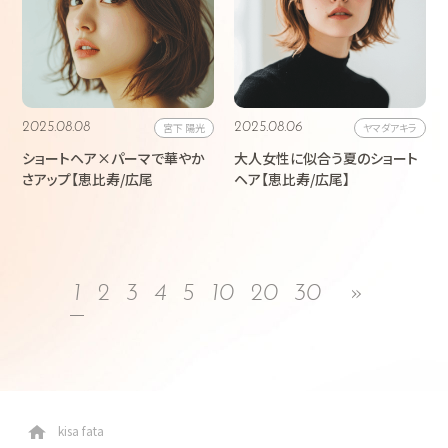
2025.08.08
宮下 陽光
2025.08.06
ヤマダアキラ
ショートヘア×パーマで華やか
大人女性に似合う夏のショート
さアップ【恵比寿/広尾
ヘア【恵比寿/広尾】
1
2
3
4
5
10
20
30
»
kisa fata